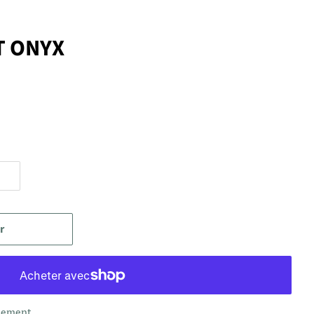
T ONYX
r
aiement