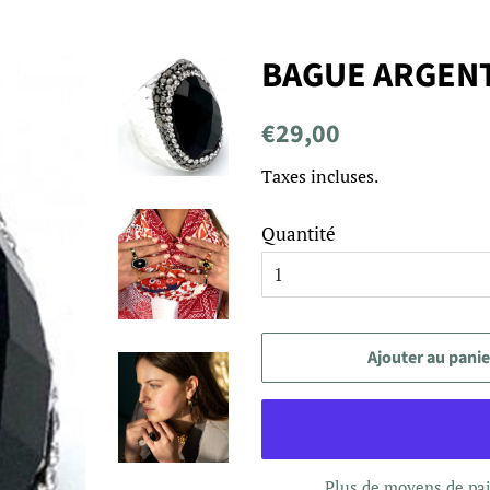
BAGUE ARGEN
Prix
Prix
€29,00
régulier
réduit
Taxes incluses.
Quantité
Ajouter au panie
Plus de moyens de p