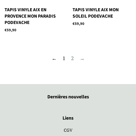
TAPIS VINYLE AIX EN
TAPIS VINYLE AIX MON
PROVENCE MON PARADIS
SOLEIL PODEVACHE
PODEVACHE
Prix
€59,90
régulier
Prix
€59,90
régulier
←
1
2
→
Dernières nouvelles
Liens
CGV