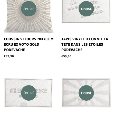
ÉPUISÉ
ÉPUISÉ
COUSSIN VELOURS 70X70 CM
TAPIS VINYLE ICI ON VIT LA
ECRU EX VOTO GOLD
TETE DANS LES ETOILES
PODEVACHE
PODEVACHE
Prix
€99,90
Prix
€59,90
régulier
régulier
ÉPUISÉ
ÉPUISÉ