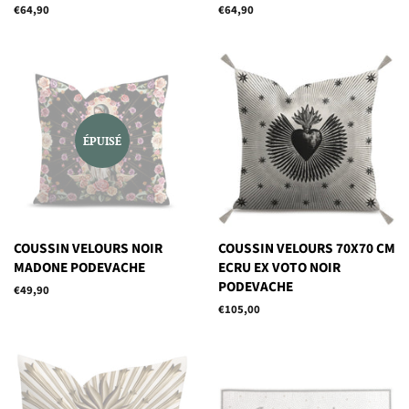
Prix
€64,90
Prix
€64,90
régulier
régulier
ÉPUISÉ
COUSSIN VELOURS NOIR
COUSSIN VELOURS 70X70 CM
MADONE PODEVACHE
ECRU EX VOTO NOIR
PODEVACHE
Prix
€49,90
régulier
Prix
€105,00
régulier